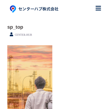
コ
ン
テ
ン
sp_top
ツ
CENTER-HUB
へ
ス
キ
ッ
プ