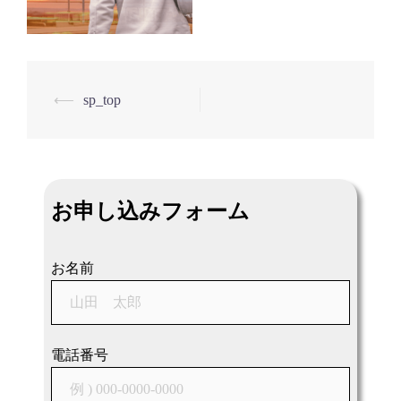
⟵
sp_top
投
稿
ナ
ビ
お申し込みフォーム
ゲ
ー
シ
お名前
ョ
ン
電話番号