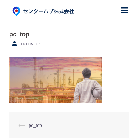
コ
ン
テ
ン
pc_top
ツ
CENTER-HUB
へ
ス
キ
ッ
プ
⟵
pc_top
投
稿