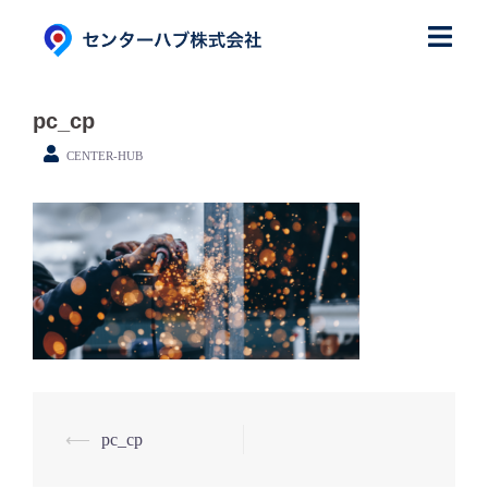
コ
ン
テ
ン
pc_cp
ツ
CENTER-HUB
へ
ス
キ
ッ
プ
⟵
pc_cp
投
稿