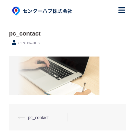
コ
ン
テ
ン
pc_contact
ツ
CENTER-HUB
へ
ス
キ
ッ
プ
⟵
pc_contact
投
稿