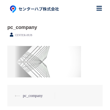
コ
ン
テ
ン
pc_company
ツ
CENTER-HUB
へ
ス
キ
ッ
プ
⟵
pc_company
投
稿