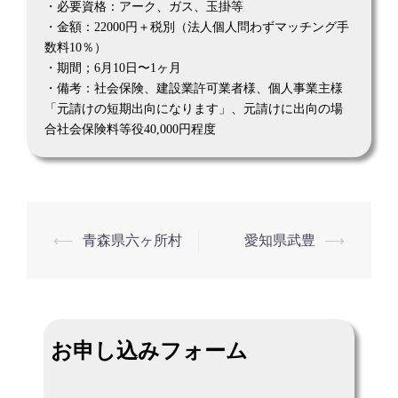
・必要資格：アーク、ガス、玉掛等
・金額：22000円＋税別（法人個人問わずマッチング手
数料10％）
・期間；6月10日〜1ヶ月
・備考：社会保険、建設業許可業者様、個人事業主様
「元請けの短期出向になります」、元請けに出向の場
合社会保険料等役40,000円程度
⟵
青森県六ヶ所村
愛知県武豊
⟶
投
稿
ナ
ビ
お申し込みフォーム
ゲ
ー