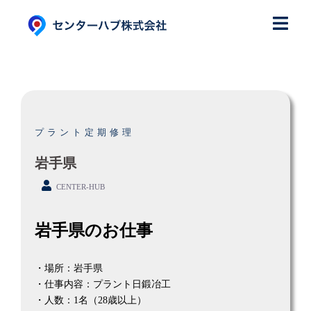
コ
ン
テ
ン
ツ
へ
ス
プラント定期修理
キ
ッ
岩手県
プ
CENTER-HUB
岩手県のお仕事
・場所：岩手県
・仕事内容：プラント日鍛冶工
・人数：1名（28歳以上）