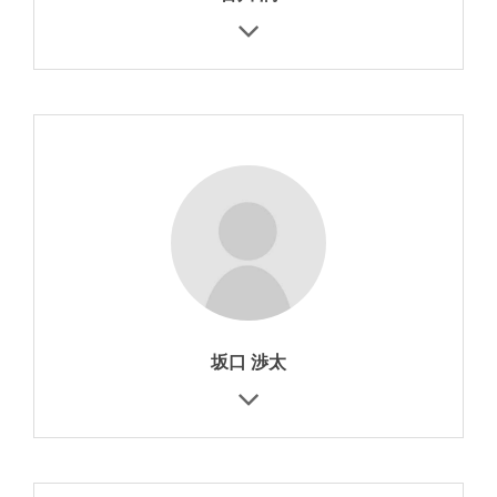
坂口 渉太