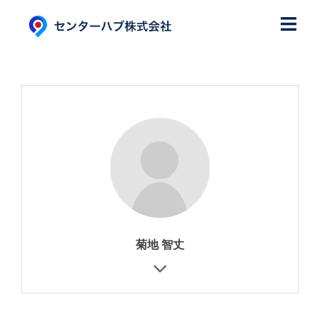
コ
ン
テ
ン
ツ
へ
ス
キ
ッ
プ
菊地 智丈