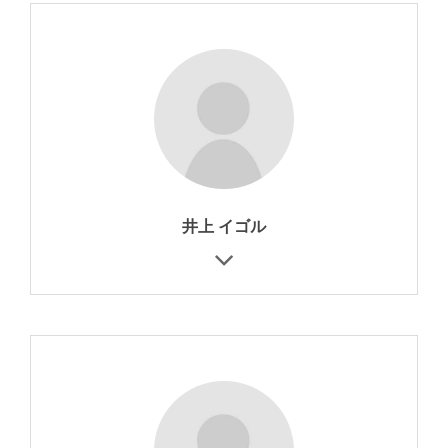
井上 イゴル