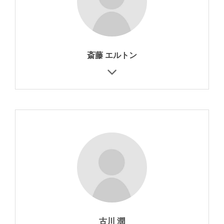
斎藤 エルトン
古川 潤